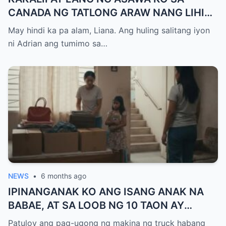
CANADA NG TATLONG ARAW NANG LIHIM
NIYANG GALAWIN ANG PINAGSAMANG
May hindi ka pa alam, Liana. Ang huling salitang iyon
IPON NAMIN INILIPAT KO ANG LAHAT NG
ni Adrian ang tumimo sa…
68.5 MILYONG PISO — NAG-IWAN NG 37
PISO SA ACCOUNT PERO ANG TAWAG NA
IYON SA GABI ANG NAGPAUNAWA SA
AKIN… HINDI PA AKO ANG NANANALO.
NEWS
•
6 months ago
IPINANGANAK KO ANG ISANG ANAK NA
BABAE, AT SA LOOB NG 10 TAON AY
TINALIKURAN KAMI NG PAMILYA NG
Patuloy ang pag-ugong ng makina ng truck habang