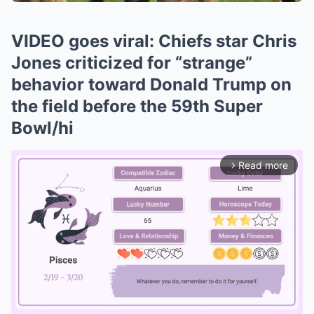
VIDEO goes viral: Chiefs star Chris
Jones criticized for “strange”
behavior toward Donald Trump on
the field before the 59th Super
Bowl/hi
Read more
arrow_forward_ios