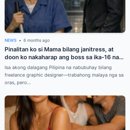
NEWS
•
6 months ago
Pinalitan ko si Mama bilang janitress, at
doon ko nakaharap ang boss sa ika-16 na
palapag — ang lalaking pinag-uusapang
Isa akong dalagang Pilipina na nabubuhay bilang
‘baliw’ at ‘may diperensya’. Balak ko sana
freelance graphic designer—trabahong malaya nga sa
siyang iwasan para makaiwas sa gulo, pero
oras, pero…
ang sinabi niyang ‘Anim na taon na, hindi
ba?’ ang dahilan kung bakit ako natigilan…