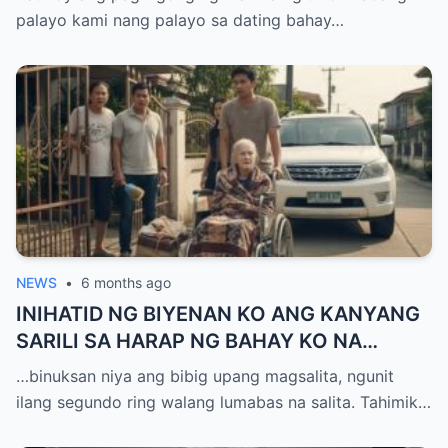
ASAWA KO… NGAYONG SILA’Y TUMANDA
palayo kami nang palayo sa dating bahay…
AT NANGHINA, PINAPILI AKO NG ASAWA
KO: PAUWIIN ANG SARILI KONG INA O
TANGGAPIN SILA SA AMING BAHAY
KINABUKASAN, BINUKSAN ANG PINTO…
PERO WALA NA KAMI.
NEWS
•
6 months ago
INIHATID NG BIYENAN KO ANG KANYANG
SARILI SA HARAP NG BAHAY KO NA
NAKA-WHEELCHAIR APATNAPUNG
…binuksan niya ang bibig upang magsalita, ngunit
MILYON ANG IBINIGAY SA BUNSONG
ilang segundo ring walang lumabas na salita. Tahimik…
ANAK — NGAYON AKO ANG INAASAHANG