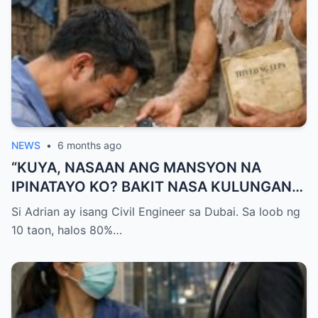
NEWS
•
6 months ago
“KUYA, NASAAN ANG MANSYON NA
IPINATAYO KO? BAKIT NASA KULUNGAN
KA NG BABOY NATUTULOG?!” — GALIT NA
Si Adrian ay isang Civil Engineer sa Dubai. Sa loob ng
SIGAW NG OFW NA UMUWI, PERO
10 taon, halos 80%…
NAPALUHOD SIYA AT HUMAGULGOL
NANG IABOT NG KUYA ANG ISANG SUSI
AT SABIHING: “PARA HINDI KA NA MULING
UMALIS.”