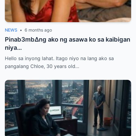
NEWS
•
6 months ago
Pinab3mb∆ng ako ng asawa ko sa kaibigan
niya…
Hello sa inyong lahat. Itago niyo na lang ako sa
pangalang Chloe, 30 years old…