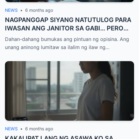
NEWS
•
6 months ago
NAGPANGGAP SIYANG NATUTULOG PARA
IWASAN ANG JANITOR SA GABI… PERO
ANG ISANG TAWAG NA NARINIG NIYA ANG
Dahan-dahang bumukas ang pintuan ng opisina. Ang
NAGBUNYAG NG 20 MILYONG DOLYAR NA
unang aninong lumitaw sa ilalim ng ilaw ng…
SABWATAN AT ANG PINAKAMATINDING
PAGTATRAIDOR AY ANG TAONG
PINAGKATIWALAAN NIYA NANG BUONG
BUHAY…
NEWS
•
6 months ago
KAKALIPAT LANG NG ASAWA KO SA